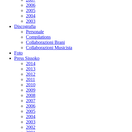
2006
2005
2004
2003
Discografia
Personale
Compilations
Collaborazioni Brani
Collaborazioni Musicista
Foto
Press Sissoko
2014
2013
2012
2011
2010
2009
2008
2007
2006
2005
2004
2003
2002