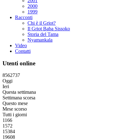
2001
2000
1999
Racconti
Chi è il Griot?
Il Griot Baba Sissoko
Storia del Tama
Nyamankala
Video
Contatti
Utenti online
8
5
6
2
7
3
7
Oggi
Ieri
Questa settimana
Settimana scorsa
Questo mese
Mese scorso
Tutti i giorni
1166
1572
15384
19608