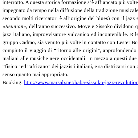
interrotto. A questa storica formazione s’è affiancato più volte
impegnato da tempo nella diffusione della tradizione music
secondo molti ricercatori è all’origine del blues) con il jazz
«Reunion»
, dell’anno successivo. Moye e Sissoko dividono que
jazz italiano, improvvisatore vulcanico ed incontenibile. Ril
gruppo Cadmo, sia venuto più volte in contatto con Lester Bow
compiuto il viaggio di “ritorno alle origini”, approfondendo
maliani alle musiche nere occidentali. In mezzo a questi due 
“fisico” ed “africano” dei jazzisti italiani, e sa districarsi co
senso quanto mai appropriato.
Booking:
http://www.marsab.net/baba-sissoko-jazz-revolution