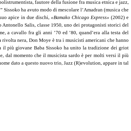
polistrumentista, fautore della fusione fra musica etnica e jazz,
e” Sissoko ha avuto modo di mescolare l’Amadran (musica che
 suo apice in due dischi,
«Bamako Chicago Express»
(2002) e
Antonello Salis, classe 1950, uno dei protagonisti storici del
e, a cavallo fra gli anni ’70 ed ’80, quand’era alla testa del
a rivolta nera, Don Moye è tra i musicisti americani che hanno
 il più giovane Baba Sissoko ha unito la tradizione dei griot
e, dal momento che il musicista sardo è per molti versi il più
Il nome dato a questo nuovo trio, Jazz (R)evolution, appare in tal