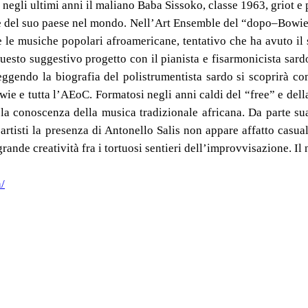
 negli ultimi anni il maliano Baba Sissoko, classe 1963, griot e 
ale del suo paese nel mondo. Nell’Art Ensemble del “dopo–Bowi
 e le musiche popolari afroamericane, tentativo che ha avuto il
sto suggestivo progetto con il pianista e fisarmonicista sardo 
eggendo la biografia del polistrumentista sardo si scoprirà com
ie e tutta l’AEoC. Formatosi negli anni caldi del “free” e dell
 la conoscenza della musica tradizionale africana. Da parte sua
artisti la presenza di Antonello Salis non appare affatto casual
n grande creatività fra i tortuosi sentieri dell’improvvisazione. 
/