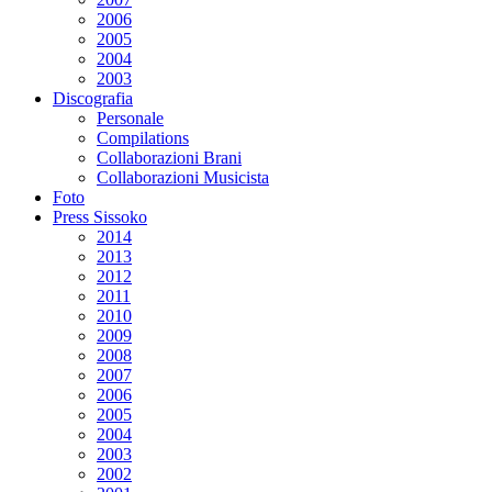
2006
2005
2004
2003
Discografia
Personale
Compilations
Collaborazioni Brani
Collaborazioni Musicista
Foto
Press Sissoko
2014
2013
2012
2011
2010
2009
2008
2007
2006
2005
2004
2003
2002