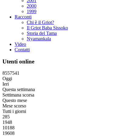
2001
2000
1999
Racconti
Chi è il Griot?
Il Griot Baba Sissoko
Storia del Tama
Nyamankala
Video
Contatti
Utenti online
8
5
5
7
5
4
1
Oggi
Ieri
Questa settimana
Settimana scorsa
Questo mese
Mese scorso
Tutti i giorni
285
1948
10188
19608