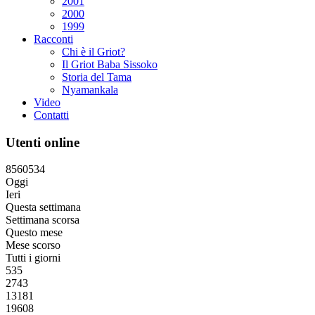
2001
2000
1999
Racconti
Chi è il Griot?
Il Griot Baba Sissoko
Storia del Tama
Nyamankala
Video
Contatti
Utenti online
8
5
6
0
5
3
4
Oggi
Ieri
Questa settimana
Settimana scorsa
Questo mese
Mese scorso
Tutti i giorni
535
2743
13181
19608