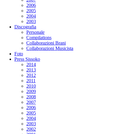
2006
2005
2004
2003
Discografia
Personale
Compilations
Collaborazioni Brani
Collaborazioni Musicista
Foto
Press Sissoko
2014
2013
2012
2011
2010
2009
2008
2007
2006
2005
2004
2003
2002