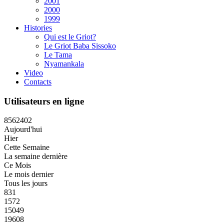
2001
2000
1999
Histories
Qui est le Griot?
Le Griot Baba Sissoko
Le Tama
Nyamankala
Video
Contacts
Utilisateurs en ligne
8
5
6
2
4
0
2
Aujourd'hui
Hier
Cette Semaine
La semaine dernière
Ce Mois
Le mois dernier
Tous les jours
831
1572
15049
19608