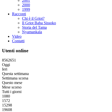
2001
2000
1999
Racconti
Chi è il Griot?
Il Griot Baba Sissoko
Storia del Tama
Nyamankala
Video
Contatti
Utenti online
8
5
6
2
6
5
1
Oggi
Ieri
Questa settimana
Settimana scorsa
Questo mese
Mese scorso
Tutti i giorni
1080
1572
15298
19608