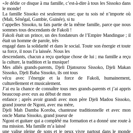
«Je dédie ce disque à ma famille, c’est-à-dire à tous les Sissoko dans
le monde!
La famille Sissoko est seulement une; que tu sois né n’importe où
(Mali, Sénégal, Gambie, Guinée), si tu
t’appelles Sissoko, tu fais partie de la même famille, parce que nous
sommes tous descendants de Fakoli !
Fakoli était un prince, un des fondateurs de l’Empire Mandingue ; il
était un homme de parole, très
engagé dans la solidarité et dans le social. Toute son énergie et toute
sa force, il nous l’a laissée. Nous les
descendants, chacun a reçu quelque chose de lui ; ma famille a reçu
la culture, la tradition et la musique!
Mes alliés grands-parents, Djeli Djatourou Sissoko, Djeli Makan
Sissoko, Djeli Baba Sissoko, ils ont tous
vécu avec l’énergie et la force de Fakoli, humainement,
culturellement et musicalement.
J’ai eu la chance de connaître tous mes grands-parents et j’ai appris
beaucoup avec eux au début de mon
enfance ; après avoir grandi avec mon père Djeli Madou Sissoko,
grand joueur de Ngoni, avec ma mère,
Djeli Mah Damba Koroba, chanteuse traditionnelle et avec mon
oncle Mama Sissoko, grand joueur de
Ngoni et guitare qui a complété ma formation et a donné une route à
ma mission. Ma famille m’a laissé
une valise pleine de sons et je peux vivre partout dans le monde