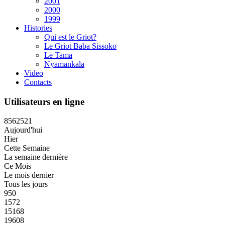
2001
2000
1999
Histories
Qui est le Griot?
Le Griot Baba Sissoko
Le Tama
Nyamankala
Video
Contacts
Utilisateurs en ligne
8
5
6
2
5
2
1
Aujourd'hui
Hier
Cette Semaine
La semaine dernière
Ce Mois
Le mois dernier
Tous les jours
950
1572
15168
19608