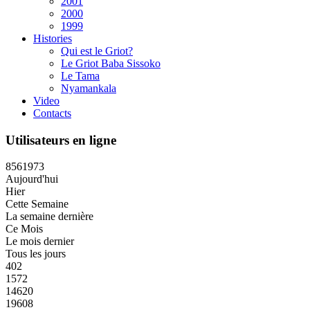
2001
2000
1999
Histories
Qui est le Griot?
Le Griot Baba Sissoko
Le Tama
Nyamankala
Video
Contacts
Utilisateurs en ligne
8
5
6
1
9
7
3
Aujourd'hui
Hier
Cette Semaine
La semaine dernière
Ce Mois
Le mois dernier
Tous les jours
402
1572
14620
19608