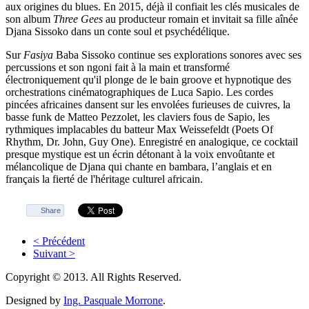
aux origines du blues. En 2015, déjà il confiait les clés musicales de
son album
Three Gees
au producteur romain et invitait sa fille aînée
Djana Sissoko dans un conte soul et psychédélique.
Sur
Fasiya
Baba Sissoko continue ses explorations sonores avec ses
percussions et son ngoni fait à la main et transformé
électroniquement qu'il plonge de le bain groove et hypnotique des
orchestrations cinématographiques de Luca Sapio. Les cordes
pincées africaines dansent sur les envolées furieuses de cuivres, la
basse funk de Matteo Pezzolet, les claviers fous de Sapio, les
rythmiques implacables du batteur Max Weissefeldt (Poets Of
Rhythm, Dr. John, Guy One). Enregistré en analogique, ce cocktail
presque mystique est un écrin détonant à la voix envoûtante et
mélancolique de Djana qui chante en bambara, l’anglais et en
français la fierté de l'héritage culturel africain.
Share
< Précédent
Suivant >
Copyright © 2013. All Rights Reserved.
Designed by
Ing. Pasquale Morrone
.