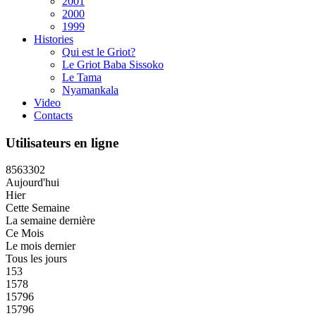
2001
2000
1999
Histories
Qui est le Griot?
Le Griot Baba Sissoko
Le Tama
Nyamankala
Video
Contacts
Utilisateurs en ligne
8
5
6
3
3
0
2
Aujourd'hui
Hier
Cette Semaine
La semaine dernière
Ce Mois
Le mois dernier
Tous les jours
153
1578
15796
15796