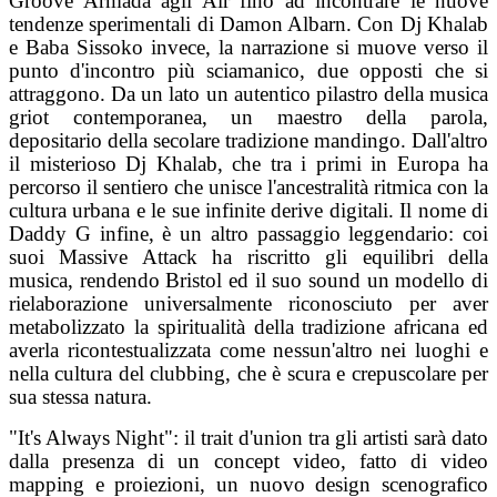
Groove Armada agli Air fino ad incontrare le nuove
tendenze sperimentali di Damon Albarn. Con Dj Khalab
e Baba Sissoko invece, la narrazione si muove verso il
punto d'incontro più sciamanico, due opposti che si
attraggono. Da un lato un autentico pilastro della musica
griot contemporanea, un maestro della parola,
depositario della secolare tradizione mandingo. Dall'altro
il misterioso Dj Khalab, che tra i primi in Europa ha
percorso il sentiero che unisce l'ancestralità ritmica con la
cultura urbana e le sue infinite derive digitali. Il nome di
Daddy G infine, è un altro passaggio leggendario: coi
suoi Massive Attack ha riscritto gli equilibri della
musica, rendendo Bristol ed il suo sound un modello di
rielaborazione universalmente riconosciuto per aver
metabolizzato la spiritualità della tradizione africana ed
averla ricontestualizzata come nessun'altro nei luoghi e
nella cultura del clubbing, che è scura e crepuscolare per
sua stessa natura.
"It's Always Night": il trait d'union tra gli artisti sarà dato
dalla presenza di un concept video, fatto di video
mapping e proiezioni, un nuovo design scenografico