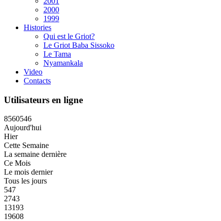
2001
2000
1999
Histories
Qui est le Griot?
Le Griot Baba Sissoko
Le Tama
Nyamankala
Video
Contacts
Utilisateurs en ligne
8
5
6
0
5
4
6
Aujourd'hui
Hier
Cette Semaine
La semaine dernière
Ce Mois
Le mois dernier
Tous les jours
547
2743
13193
19608