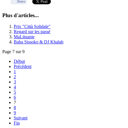
Share
Plus d'articles...
Prix "Città Solidale"
Regard sur les passé
MaLituanie
Baba Sissoko & DJ Khalab
Page 7 sur 9
Début
Précédent
1
2
3
4
5
6
7
8
9
Suivant
Fin