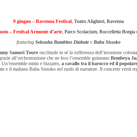
9 giugno – Ravenna Festival
, Teatro Alighieri, Ravenna
osto – Festival Armonie d’arte
, Parco Scolacium, Roccelletta Borgia
featuring
Sekouba Bambino Diabate
e
Baba Sissoko
amy Samori Toure
racchiude in sé la sofferenza dell’invasione colonia
a grazie all’orchestrazione che ne fece l’ensemble guineano
Bembeya Jaz
rre. Un’ensemble misto e bizzarro,
a cavallo tra il barocco ed il popolar
 il maliano Baba Sissoko nel ruolo di narratore. Il concerto verrà regi