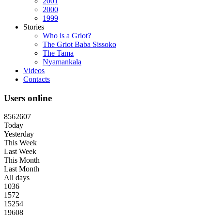
2001
2000
1999
Stories
Who is a Griot?
The Griot Baba Sissoko
The Tama
Nyamankala
Videos
Contacts
Users online
8
5
6
2
6
0
7
Today
Yesterday
This Week
Last Week
This Month
Last Month
All days
1036
1572
15254
19608