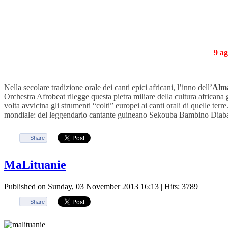
9 ag
Nella secolare tradizione orale dei canti epici africani, l’inno dell’
Alm
Orchestra Afrobeat rilegge questa pietra miliare della cultura african
volta avvicina gli strumenti “colti” europei ai canti orali di quelle te
mondiale: del leggendario cantante guineano Sekouba Bambino Diabate e
Share
MaLituanie
Published on Sunday, 03 November 2013 16:13
| Hits: 3789
Share