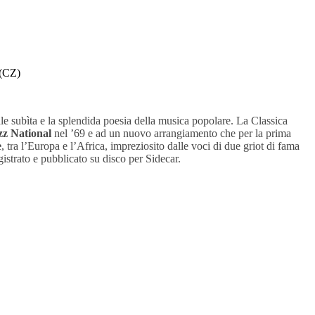
 (CZ)
le subìta e la splendida poesia della musica popolare. La Classica
z National
nel ’69 e ad un nuovo arrangiamento che per la prima
e
, tra l’Europa e l’Africa, impreziosito dalle voci di due griot di fama
strato e pubblicato su disco per Sidecar.