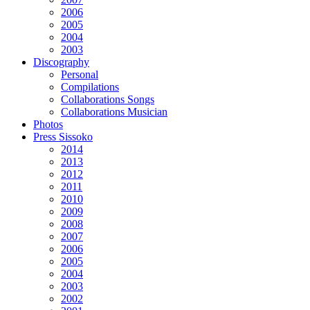
2006
2005
2004
2003
Discography
Personal
Compilations
Collaborations Songs
Collaborations Musician
Photos
Press Sissoko
2014
2013
2012
2011
2010
2009
2008
2007
2006
2005
2004
2003
2002